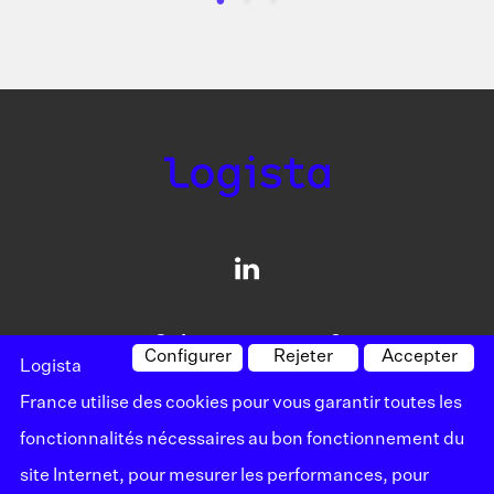
Qui sommes-nous?
Configurer
Rejeter
Accepter
Logista
Nos solutions
France utilise des cookies pour vous garantir toutes les
fonctionnalités nécessaires au bon fonctionnement du
Carrières
site Internet, pour mesurer les performances, pour