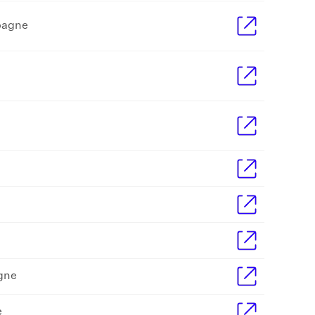
spagne
agne
e