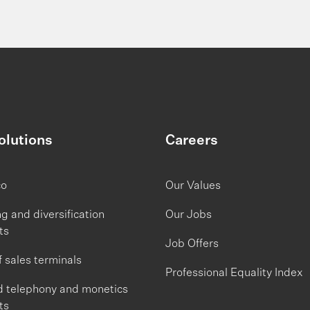
olutions
Careers
co
Our Values
 and diversification
Our Jobs
ts
Job Offers
f sales terminals
Professional Equality Index
d telephony and monetics
ts