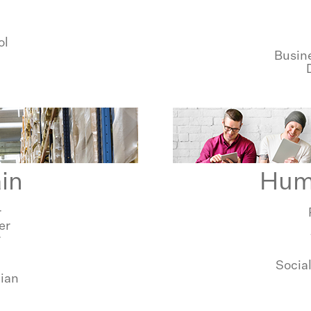
ol
Busin
in
Hum
r
er
r
Socia
ian