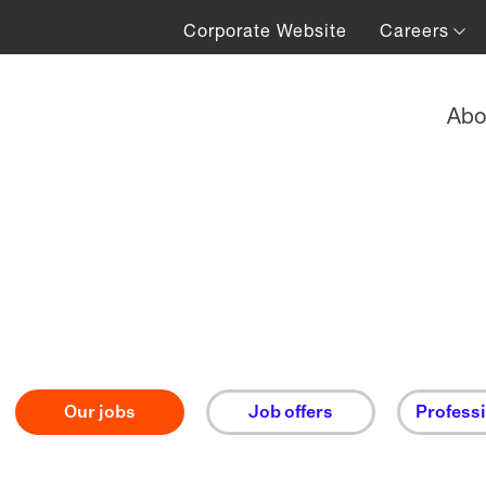
Corporate Website
Careers
Abo
Our jobs
Job offers
Professi