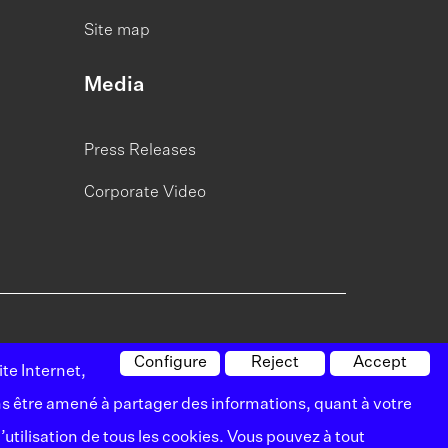
Site map
Media
Press Releases
Corporate Video
Configure
Reject
Accept
te Internet,
s reserved
ns être amené à partager des informations, quant à votre
Données
Utilisation de
Plan du
’utilisation de tous les cookies. Vous pouvez à tout