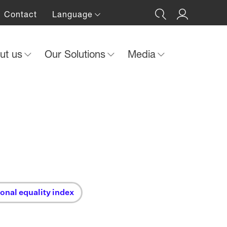
Contact
Language
ut us
Our Solutions
Media
onal equality index