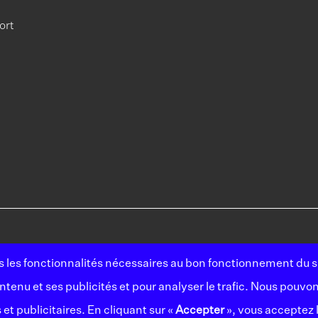
ort
es les fonctionnalités nécessaires au bon fonctionnement du si
©logista All right
enu et ses publicités et pour analyser le trafic. Nous pouvo
Conditions
et publicitaires. En cliquant sur «
Accepter
», vous acceptez l