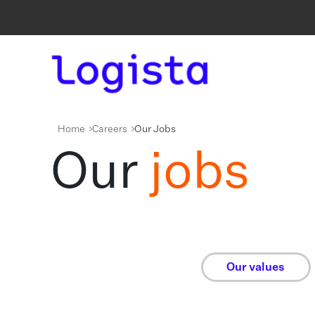
Home
Careers
Our Jobs
Our
jobs
Our values