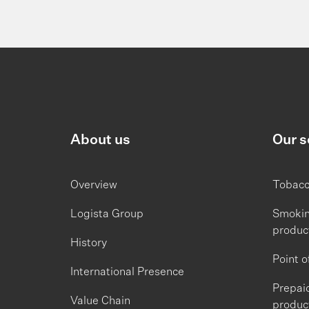
About us
Our s
Overview
Tobac
Logista Group
Smoking
produc
History
Point o
International Presence
Prepai
Value Chain
produc